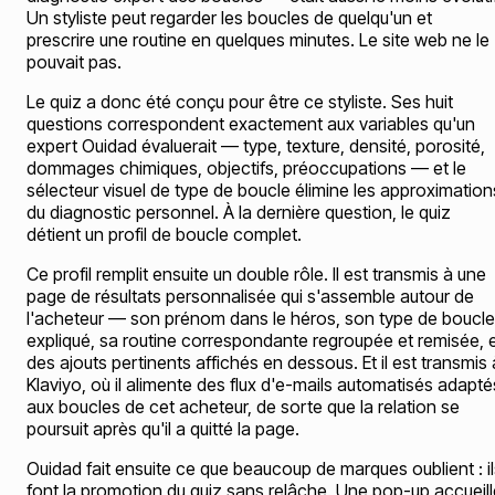
Un styliste peut regarder les boucles de quelqu'un et
prescrire une routine en quelques minutes. Le site web ne le
pouvait pas.
Le quiz a donc été conçu pour être ce styliste. Ses huit
questions correspondent exactement aux variables qu'un
expert Ouidad évaluerait — type, texture, densité, porosité,
dommages chimiques, objectifs, préoccupations — et le
sélecteur visuel de type de boucle élimine les approximation
du diagnostic personnel. À la dernière question, le quiz
détient un profil de boucle complet.
Ce profil remplit ensuite un double rôle. Il est transmis à une
page de résultats personnalisée qui s'assemble autour de
l'acheteur — son prénom dans le héros, son type de boucle
expliqué, sa routine correspondante regroupée et remisée, 
des ajouts pertinents affichés en dessous. Et il est transmis 
Klaviyo, où il alimente des flux d'e-mails automatisés adapté
aux boucles de cet acheteur, de sorte que la relation se
poursuit après qu'il a quitté la page.
Ouidad fait ensuite ce que beaucoup de marques oublient : il
font la promotion du quiz sans relâche. Une pop-up accueill