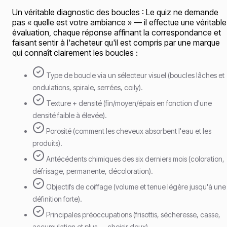
Un véritable diagnostic des boucles : Le quiz ne demande
pas « quelle est votre ambiance » — il effectue une véritable
évaluation, chaque réponse affinant la correspondance et
faisant sentir à l'acheteur qu'il est compris par une marque
qui connaît clairement les boucles :
Type de boucle via un sélecteur visuel (boucles lâches et
ondulations, spirale, serrées, coily).
Texture + densité (fin/moyen/épais en fonction d'une
densité faible à élevée).
Porosité (comment les cheveux absorbent l'eau et les
produits).
Antécédents chimiques des six derniers mois (coloration,
défrisage, permanente, décoloration).
Objectifs de coiffage (volume et tenue légère jusqu'à une
définition forte).
Principales préoccupations (frisottis, sécheresse, casse,
accumulation et plus — choisir deux).