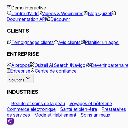
Démo interactive
Centre d'aide
Vidéos & Webinaires
Blog Quizell
Documentation API
Découvrir
CLIENTS
Témoignages clients
Avis clients
Planifier un appel
ENTREPRISE
À propos
Quizell AI Search (Navigo)
Devenir partenair
Entreprise
Centre de confiance
Solutions
INDUSTRIES
Beauté et soins de la peau
Voyages et hôtellerie
Commerce électronique
Santé et bien-être
Prestataires
de services
Mode et Habillement
Soins animaux