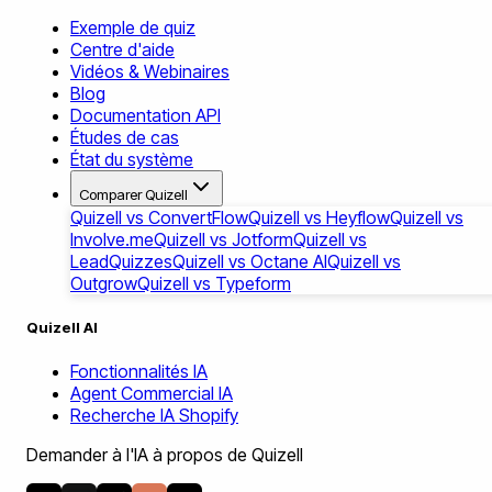
Exemple de quiz
Centre d'aide
Vidéos & Webinaires
Blog
Documentation API
Études de cas
État du système
Comparer Quizell
Quizell vs ConvertFlow
Quizell vs Heyflow
Quizell vs
Involve.me
Quizell vs Jotform
Quizell vs
LeadQuizzes
Quizell vs Octane AI
Quizell vs
Outgrow
Quizell vs Typeform
Quizell AI
Fonctionnalités IA
Agent Commercial IA
Recherche IA Shopify
Demander à l'IA à propos de Quizell