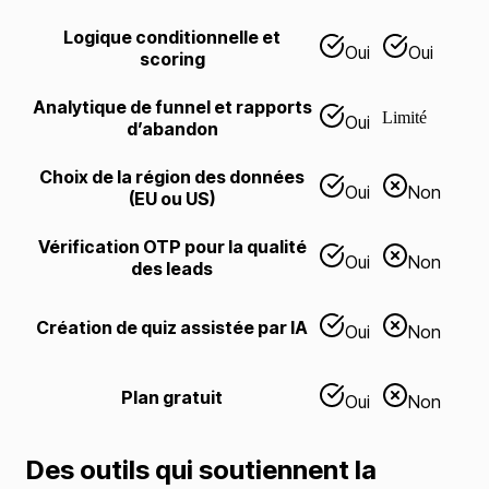
Logique conditionnelle et
Oui
Oui
scoring
Analytique de funnel et rapports
Limité
Oui
d’abandon
Choix de la région des données
Oui
Non
(EU ou US)
Vérification OTP pour la qualité
Oui
Non
des leads
Création de quiz assistée par IA
Oui
Non
Plan gratuit
Oui
Non
Des outils qui soutiennent la