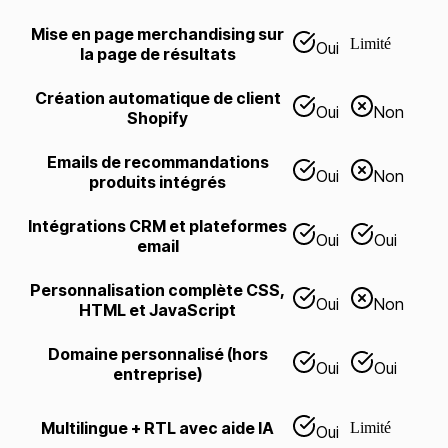
Mise en page merchandising sur
Limité
Oui
la page de résultats
Création automatique de client
Oui
Non
Shopify
Emails de recommandations
Oui
Non
produits intégrés
Intégrations CRM et plateformes
Oui
Oui
email
Personnalisation complète CSS,
Oui
Non
HTML et JavaScript
Domaine personnalisé (hors
Oui
Oui
entreprise)
Multilingue + RTL avec aide IA
Limité
Oui