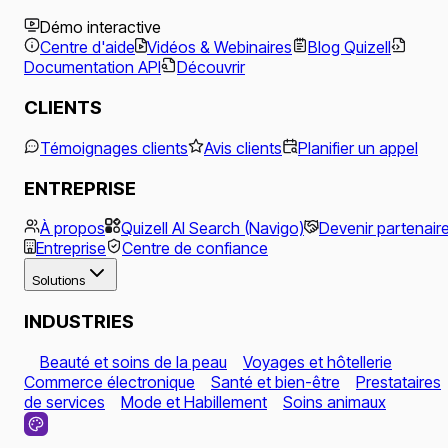
Démo interactive
Centre d'aide
Vidéos & Webinaires
Blog Quizell
Documentation API
Découvrir
CLIENTS
Témoignages clients
Avis clients
Planifier un appel
ENTREPRISE
À propos
Quizell AI Search (Navigo)
Devenir partenair
Entreprise
Centre de confiance
Solutions
INDUSTRIES
Beauté et soins de la peau
Voyages et hôtellerie
Commerce électronique
Santé et bien-être
Prestataires
de services
Mode et Habillement
Soins animaux