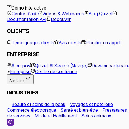
Démo interactive
Centre d'aide
Vidéos & Webinaires
Blog Quizell
Documentation API
Découvrir
CLIENTS
Témoignages clients
Avis clients
Planifier un appel
ENTREPRISE
À propos
Quizell AI Search (Navigo)
Devenir partenair
Entreprise
Centre de confiance
Solutions
INDUSTRIES
Beauté et soins de la peau
Voyages et hôtellerie
Commerce électronique
Santé et bien-être
Prestataires
de services
Mode et Habillement
Soins animaux