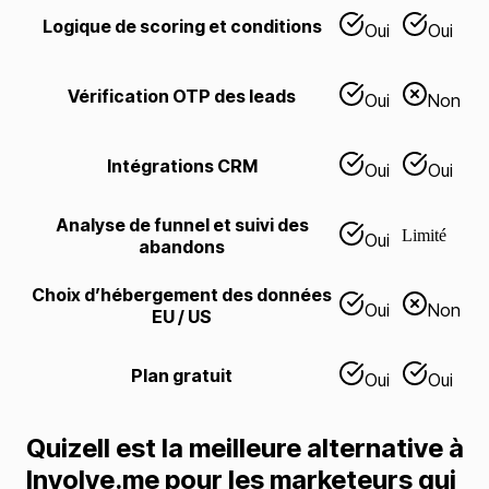
Logique de scoring et conditions
Oui
Oui
Vérification OTP des leads
Oui
Non
Intégrations CRM
Oui
Oui
Analyse de funnel et suivi des
Limité
Oui
abandons
Choix d’hébergement des données
Oui
Non
EU / US
Plan gratuit
Oui
Oui
Quizell est la meilleure alternative à
Involve.me pour les marketeurs qui