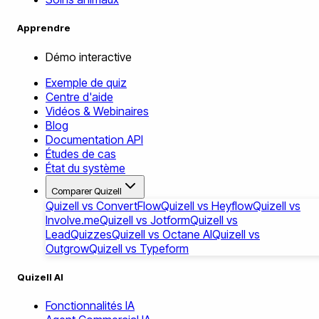
Apprendre
Démo interactive
Exemple de quiz
Centre d'aide
Vidéos & Webinaires
Blog
Documentation API
Études de cas
État du système
Comparer Quizell
Quizell vs ConvertFlow
Quizell vs Heyflow
Quizell vs
Involve.me
Quizell vs Jotform
Quizell vs
LeadQuizzes
Quizell vs Octane AI
Quizell vs
Outgrow
Quizell vs Typeform
Quizell AI
Fonctionnalités IA