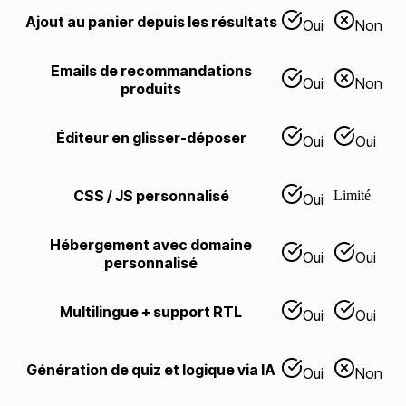
Ajout au panier depuis les résultats
Oui
Non
Emails de recommandations
Oui
Non
produits
Éditeur en glisser-déposer
Oui
Oui
CSS / JS personnalisé
Limité
Oui
Hébergement avec domaine
Oui
Oui
personnalisé
Multilingue + support RTL
Oui
Oui
Génération de quiz et logique via IA
Oui
Non