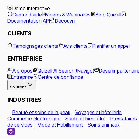
Démo interactive
Centre d'aide
Vidéos & Webinaires
Blog Quizell
Documentation API
Découvrir
CLIENTS
Témoignages clients
Avis clients
Planifier un appel
ENTREPRISE
À propos
Quizell AI Search (Navigo)
Devenir partenair
Entreprise
Centre de confiance
Solutions
INDUSTRIES
Beauté et soins de la peau
Voyages et hôtellerie
Commerce électronique
Santé et bien-être
Prestataires
de services
Mode et Habillement
Soins animaux