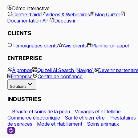
Démo interactive
Centre d'aide
Vidéos & Webinaires
Blog Quizell
Documentation API
Découvrir
CLIENTS
Témoignages clients
Avis clients
Planifier un appel
ENTREPRISE
À propos
Quizell AI Search (Navigo)
Devenir partenair
Entreprise
Centre de confiance
Solutions
INDUSTRIES
Beauté et soins de la peau
Voyages et hôtellerie
Commerce électronique
Santé et bien-être
Prestataires
de services
Mode et Habillement
Soins animaux