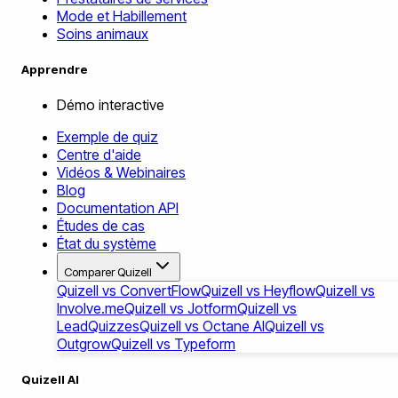
Mode et Habillement
Soins animaux
Apprendre
Démo interactive
Exemple de quiz
Centre d'aide
Vidéos & Webinaires
Blog
Documentation API
Études de cas
État du système
Comparer Quizell
Quizell vs ConvertFlow
Quizell vs Heyflow
Quizell vs
Involve.me
Quizell vs Jotform
Quizell vs
LeadQuizzes
Quizell vs Octane AI
Quizell vs
Outgrow
Quizell vs Typeform
Quizell AI