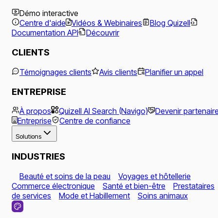
Démo interactive
Centre d'aide
Vidéos & Webinaires
Blog Quizell
Documentation API
Découvrir
CLIENTS
Témoignages clients
Avis clients
Planifier un appel
ENTREPRISE
À propos
Quizell AI Search (Navigo)
Devenir partenair
Entreprise
Centre de confiance
Solutions
INDUSTRIES
Beauté et soins de la peau
Voyages et hôtellerie
Commerce électronique
Santé et bien-être
Prestataires
de services
Mode et Habillement
Soins animaux