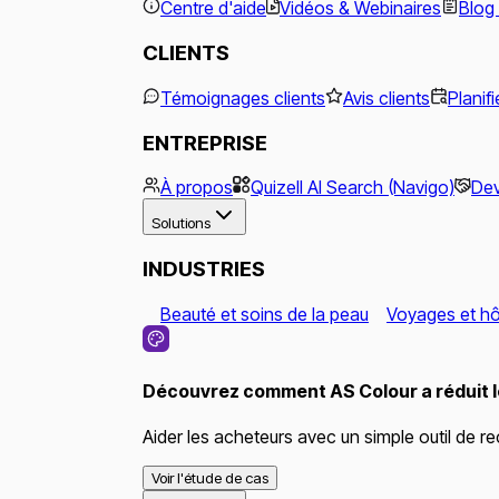
Centre d'aide
Vidéos & Webinaires
Blog 
CLIENTS
Témoignages clients
Avis clients
Planif
ENTREPRISE
À propos
Quizell AI Search (Navigo)
Dev
Solutions
INDUSTRIES
Beauté et soins de la peau
Voyages et hôt
Découvrez comment AS Colour a réduit le
Aider les acheteurs avec un simple outil de re
Voir l'étude de cas