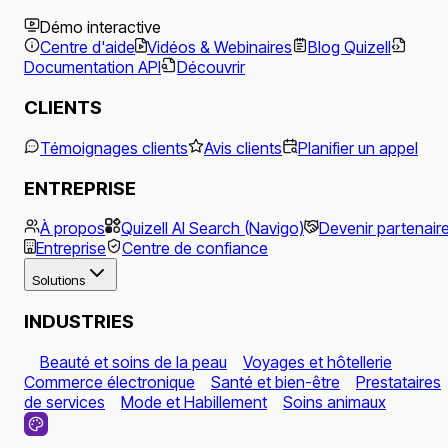
Démo interactive
Centre d'aide
Vidéos & Webinaires
Blog Quizell
Documentation API
Découvrir
CLIENTS
Témoignages clients
Avis clients
Planifier un appel
ENTREPRISE
À propos
Quizell AI Search (Navigo)
Devenir partenair
Entreprise
Centre de confiance
Solutions
INDUSTRIES
Beauté et soins de la peau
Voyages et hôtellerie
Commerce électronique
Santé et bien-être
Prestataires
de services
Mode et Habillement
Soins animaux